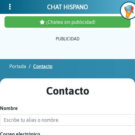
CHAT HISPANO
¡Chatea sin publicidad!
PUBLICIDAD
Inicia
sesió
Portada
Contacto
¡Chat
sin
Contacto
publi
Nombre
Crear
una
cuent
Correo electrónico