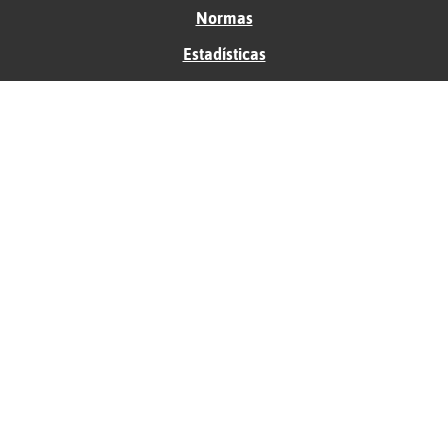
Normas
Estadísticas
Historias
Tu foro gratis
Contacto
Ayuda
Condiciones de uso
Privacidad
Política de cookies
Soporte
Anunciantes