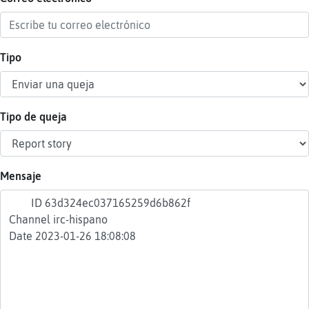
Tipo
Reser
alias
Tipo de queja
Actua
contr
Mensaje
Actua
IP
virtua