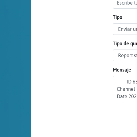
cuenta
Tipo
Reservar
alias
Tipo de qu
Actualizar
Mensaje
contraseña
Actualizar
IP virtual