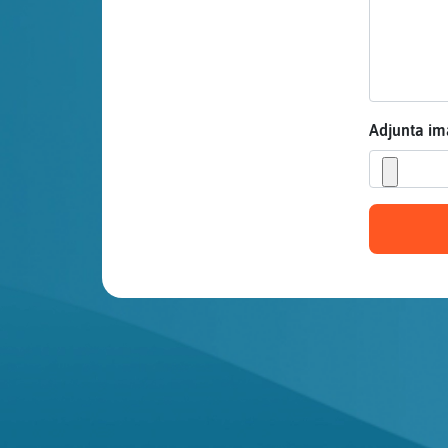
Mis blogs
Mis foros
Adjunta i
Registrar
un canal
Más
gestiones