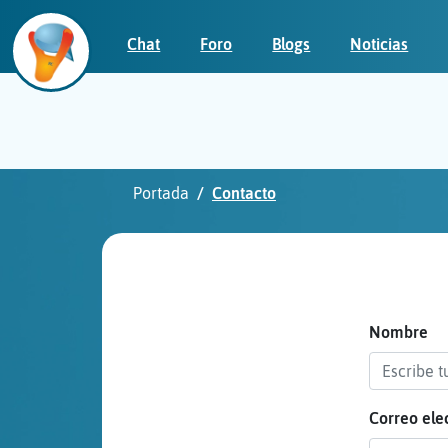
Chat
Foro
Blogs
Noticias
Iniciar
sesión
Portada
Contacto
¡Chatea
sin
publicidad!
Nombre
Correo ele
Crear
una