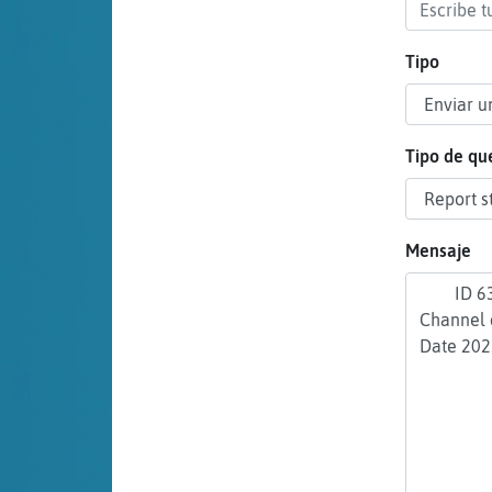
cuenta
Tipo
Reservar
alias
Tipo de qu
Actualizar
Mensaje
contraseña
Actualizar
IP virtual