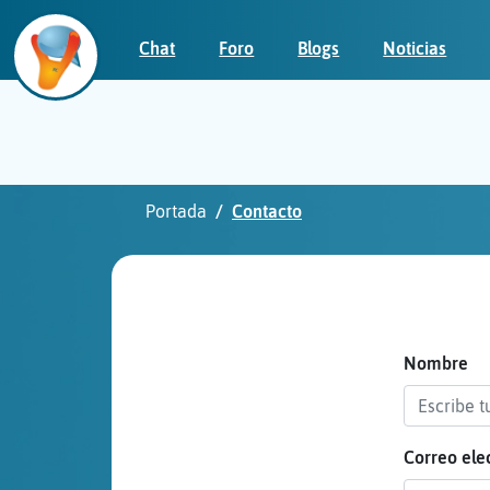
Chat
Foro
Blogs
Noticias
Iniciar
sesión
Portada
Contacto
¡Chatea
sin
publicidad!
Nombre
Correo ele
Crear
una