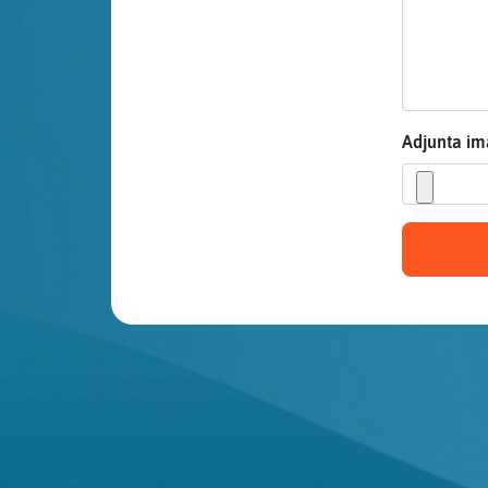
Mis blogs
Mis foros
Adjunta i
Registrar
un canal
Más
gestiones