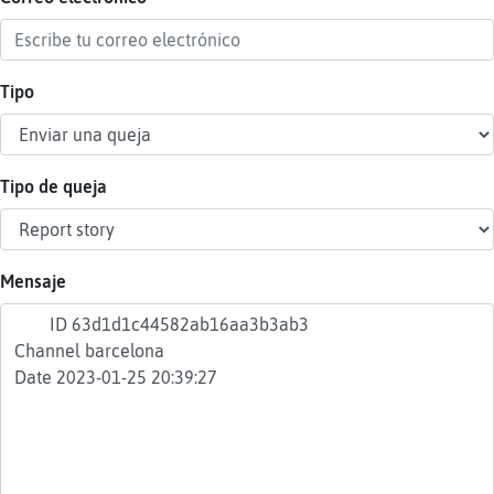
Tipo
Reser
alias
Tipo de queja
Actua
contr
Mensaje
Actua
IP
virtua