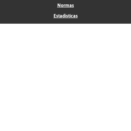
Normas
Estadísticas
Historias
Tu foro gratis
Contacto
Ayuda
Condiciones de uso
Privacidad
Política de cookies
Soporte
Anunciantes