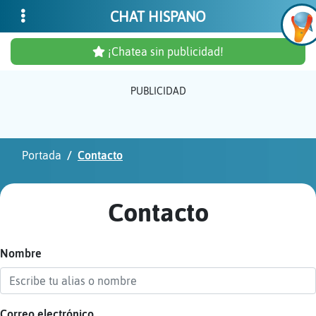
CHAT HISPANO
¡Chatea sin publicidad!
PUBLICIDAD
Inicia
sesió
Portada
Contacto
¡Chat
sin
Contacto
publi
Nombre
Crear
una
cuent
Correo electrónico