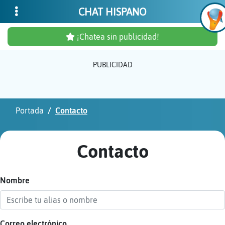
CHAT HISPANO
¡Chatea sin publicidad!
PUBLICIDAD
Inicia
sesió
Portada
Contacto
¡Chat
sin
Contacto
publi
Nombre
Crear
una
cuent
Correo electrónico