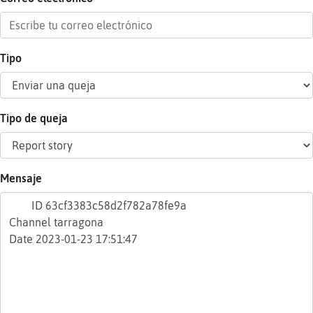
Tipo
Reser
alias
Tipo de queja
Actua
contr
Mensaje
Actua
IP
virtua