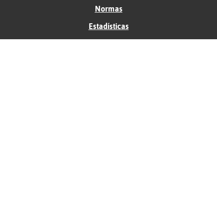
Normas
Estadísticas
Historias
Tu foro gratis
Contacto
Ayuda
Condiciones de uso
Privacidad
Política de cookies
Soporte
Anunciantes