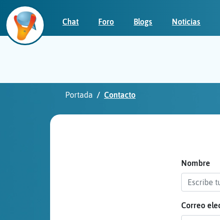
Chat
Foro
Blogs
Noticias
Iniciar
sesión
Portada
Contacto
¡Chatea
sin
publicidad!
Nombre
Correo ele
Crear
una