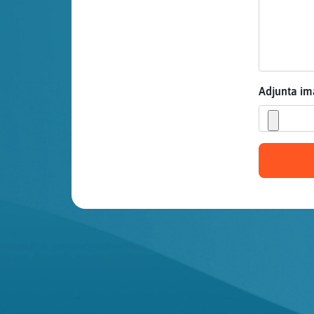
Mis blogs
Mis foros
Adjunta i
Registrar
un canal
Más
gestiones