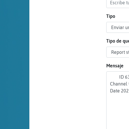
cuenta
Tipo
Reservar
alias
Tipo de qu
Actualizar
Mensaje
contraseña
Actualizar
IP virtual