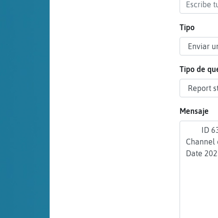
cuenta
Tipo
Reservar
alias
Tipo de qu
Actualizar
Mensaje
contraseña
Actualizar
IP virtual