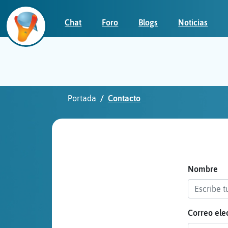
Chat
Foro
Blogs
Noticias
Iniciar
sesión
Portada
Contacto
¡Chatea
sin
publicidad!
Nombre
Correo ele
Crear
una