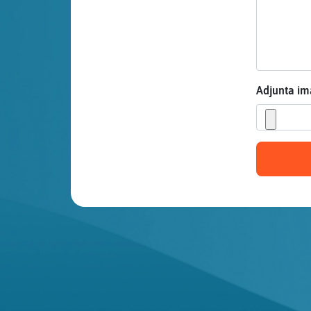
Mis blogs
Mis foros
Adjunta i
Registrar
un canal
Más
gestiones