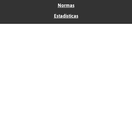
Normas
Estadísticas
Historias
Tu foro gratis
Contacto
Ayuda
Condiciones de uso
Privacidad
Política de cookies
Soporte
Anunciantes