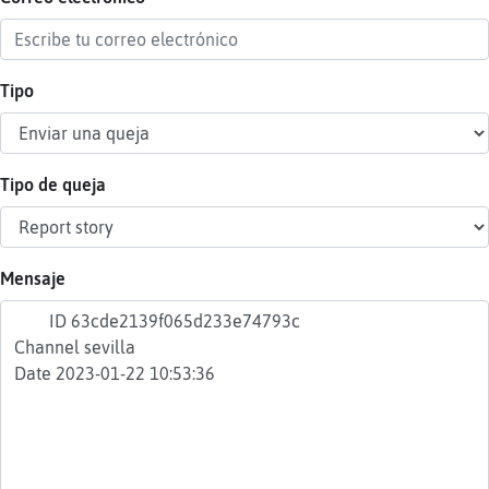
Tipo
Reser
alias
Tipo de queja
Actua
contr
Mensaje
Actua
IP
virtua