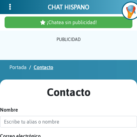
CHAT HISPANO
¡Chatea sin publicidad!
PUBLICIDAD
Inicia
sesió
Portada
Contacto
¡Chat
sin
Contacto
publi
Nombre
Crear
una
cuent
Correo electrónico