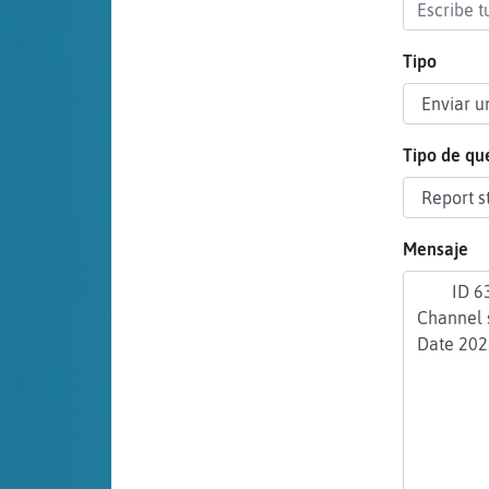
cuenta
Tipo
Reservar
alias
Tipo de qu
Actualizar
Mensaje
contraseña
Actualizar
IP virtual