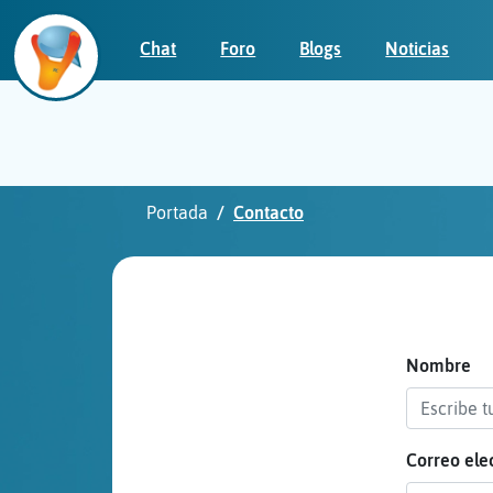
Chat
Foro
Blogs
Noticias
Iniciar
sesión
Portada
Contacto
¡Chatea
sin
publicidad!
Nombre
Correo ele
Crear
una