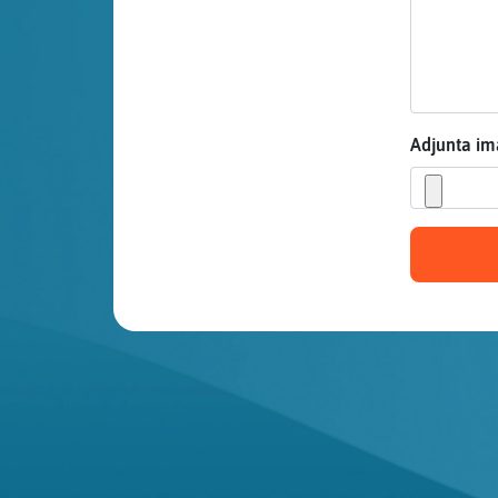
Mis blogs
Mis foros
Adjunta i
Registrar
un canal
Más
gestiones