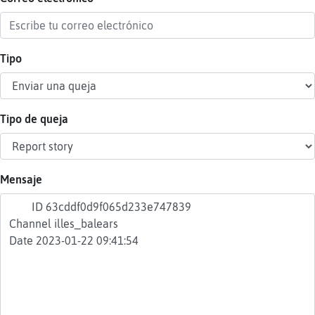
Tipo
Reser
alias
Tipo de queja
Actua
contr
Mensaje
Actua
IP
virtua