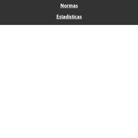
Normas
Estadísticas
Historias
Tu foro gratis
Contacto
Ayuda
Condiciones de uso
Privacidad
Política de cookies
Soporte
Anunciantes