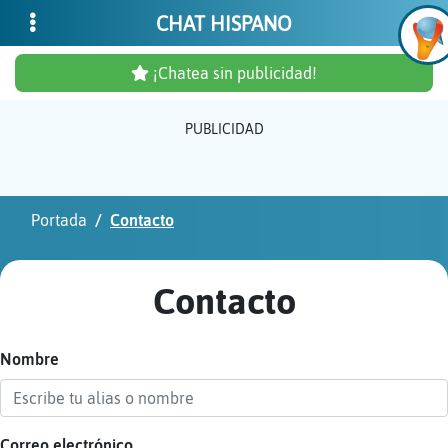
CHAT HISPANO
¡Chatea sin publicidad!
PUBLICIDAD
Inicia
sesió
Portada
Contacto
¡Chat
sin
Contacto
publi
Nombre
Crear
una
cuent
Correo electrónico