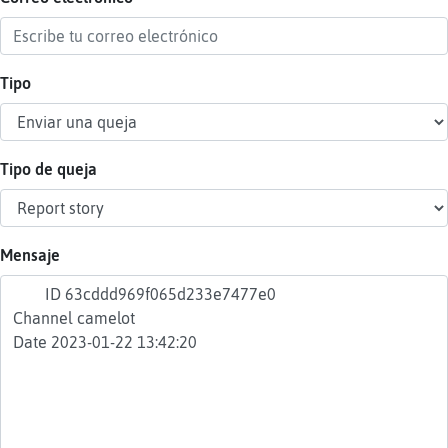
Tipo
Reser
alias
Tipo de queja
Actua
contr
Mensaje
Actua
IP
virtua