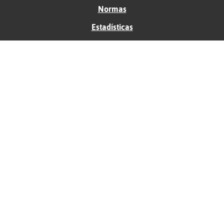
Normas
Estadísticas
Historias
Tu foro gratis
Contacto
Ayuda
Condiciones de uso
Privacidad
Política de cookies
Soporte
Anunciantes