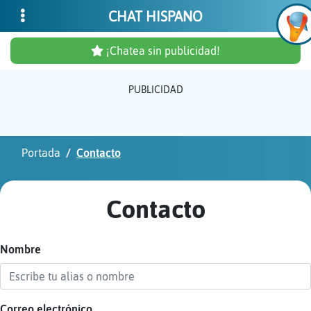
CHAT HISPANO
¡Chatea sin publicidad!
PUBLICIDAD
Inicia
sesió
Portada
Contacto
¡Chat
sin
Contacto
publi
Nombre
Crear
una
cuent
Correo electrónico