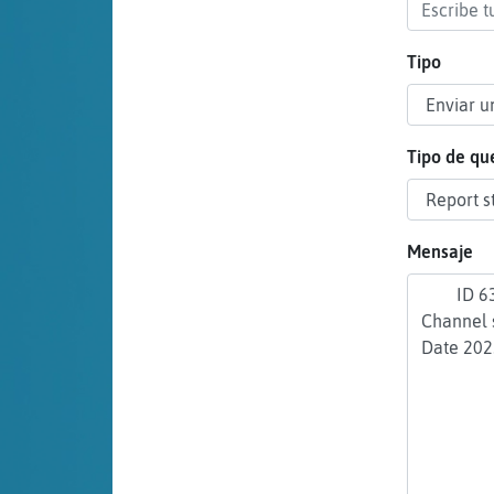
cuenta
Tipo
Reservar
alias
Tipo de qu
Actualizar
Mensaje
contraseña
Actualizar
IP virtual