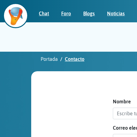
Chat
Foro
Blogs
Noticias
Iniciar
sesión
Portada
Contacto
¡Chatea
sin
publicidad!
Nombre
Correo ele
Crear
una