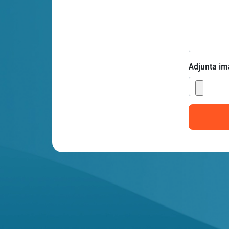
Mis blogs
Mis foros
Adjunta i
Registrar
un canal
Más
gestiones