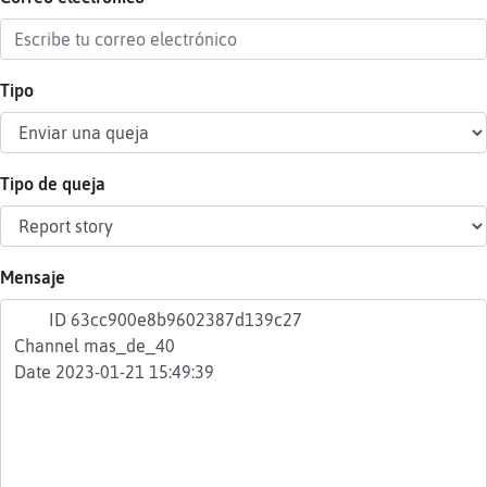
Tipo
Reser
alias
Tipo de queja
Actua
contr
Mensaje
Actua
IP
virtua