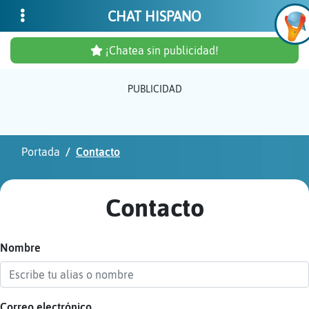
CHAT HISPANO
¡Chatea sin publicidad!
PUBLICIDAD
Inicia
sesió
Portada
Contacto
¡Chat
sin
Contacto
publi
Nombre
Crear
una
cuent
Correo electrónico