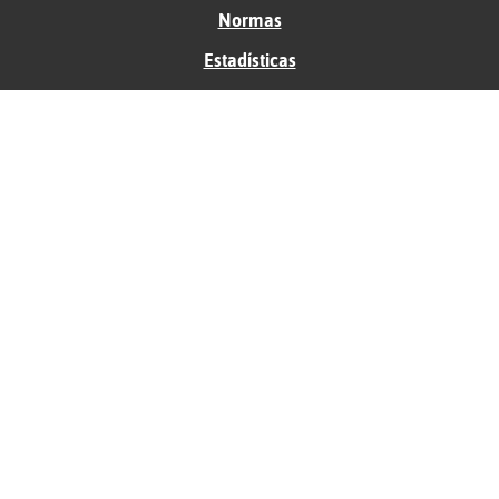
Normas
Estadísticas
Historias
Tu foro gratis
Contacto
Ayuda
Condiciones de uso
Privacidad
Política de cookies
Soporte
Anunciantes