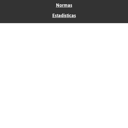
Normas
Estadísticas
Historias
Tu foro gratis
Contacto
Ayuda
Condiciones de uso
Privacidad
Política de cookies
Soporte
Anunciantes