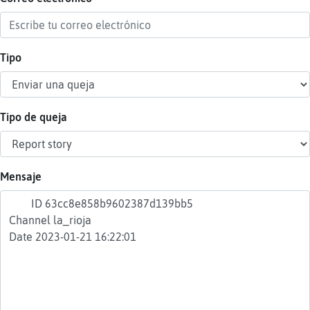
Tipo
Reser
alias
Tipo de queja
Actua
contr
Mensaje
Actua
IP
virtua