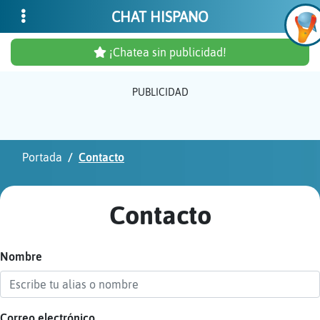
CHAT HISPANO
¡Chatea sin publicidad!
PUBLICIDAD
Inicia
sesió
Portada
Contacto
¡Chat
sin
Contacto
publi
Nombre
Crear
una
cuent
Correo electrónico