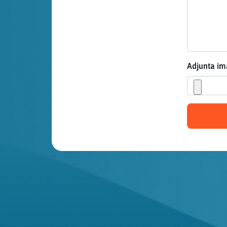
Mis blogs
Mis foros
Adjunta i
Registrar
un canal
Más
gestiones