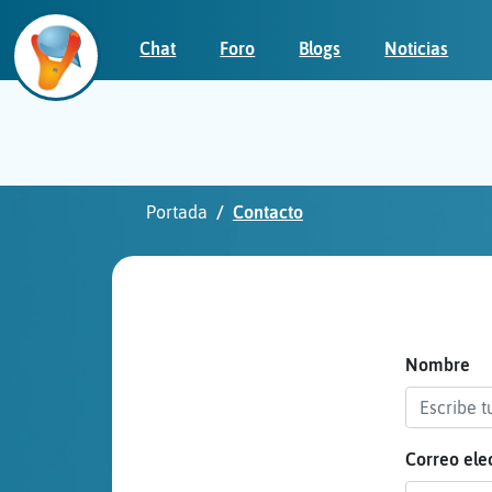
Chat
Foro
Blogs
Noticias
Iniciar
sesión
Portada
Contacto
¡Chatea
sin
publicidad!
Nombre
Correo ele
Crear
una