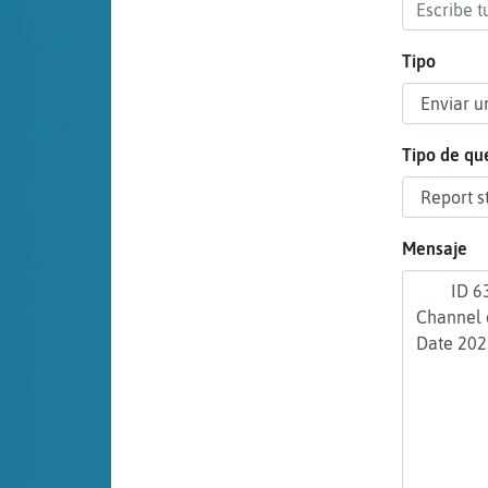
cuenta
Tipo
Reservar
alias
Tipo de qu
Actualizar
Mensaje
contraseña
Actualizar
IP virtual