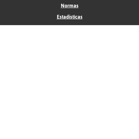
Normas
Estadísticas
Historias
Tu foro gratis
Contacto
Ayuda
Condiciones de uso
Privacidad
Política de cookies
Soporte
Anunciantes