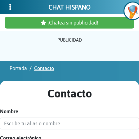
CHAT HISPANO
¡Chatea sin publicidad!
PUBLICIDAD
Inicia
sesió
Portada
Contacto
¡Chat
sin
Contacto
publi
Nombre
Crear
una
cuent
Correo electrónico