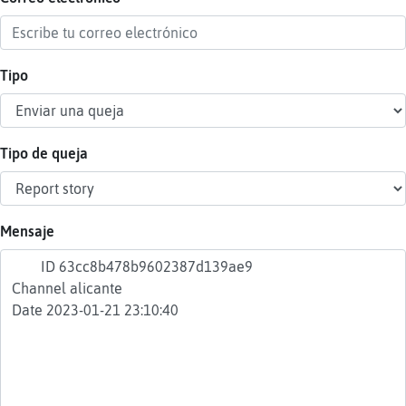
Tipo
Reser
alias
Tipo de queja
Actua
contr
Mensaje
Actua
IP
virtua