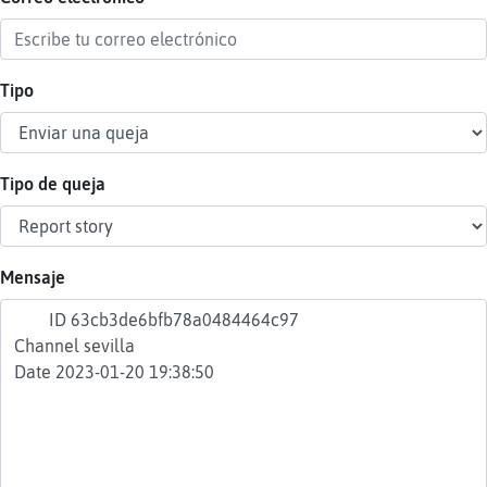
Tipo
Reser
alias
Tipo de queja
Actua
contr
Mensaje
Actua
IP
virtua