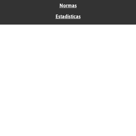
Normas
Estadísticas
Historias
Tu foro gratis
Contacto
Ayuda
Condiciones de uso
Privacidad
Política de cookies
Soporte
Anunciantes