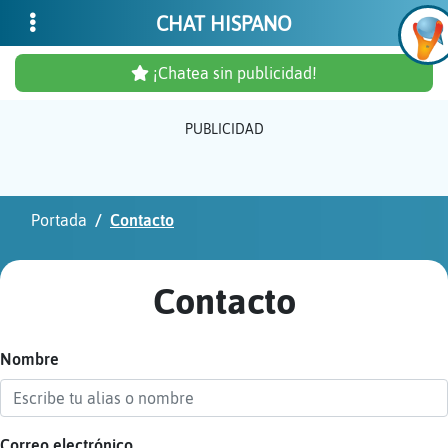
CHAT HISPANO
¡Chatea sin publicidad!
PUBLICIDAD
Inicia
sesió
Portada
Contacto
¡Chat
sin
Contacto
publi
Nombre
Crear
una
cuent
Correo electrónico