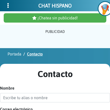
CHAT HISPANO
¡Chatea sin publicidad!
PUBLICIDAD
Inicia
sesió
Portada
Contacto
¡Chat
sin
Contacto
publi
Nombre
Crear
una
cuent
Correo electrónico