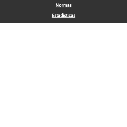
Normas
Estadísticas
Historias
Tu foro gratis
Contacto
Ayuda
Condiciones de uso
Privacidad
Política de cookies
Soporte
Anunciantes