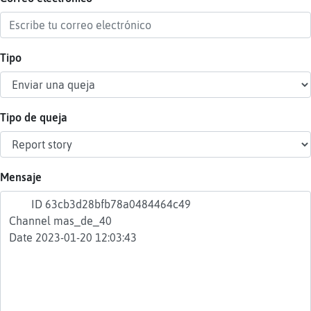
Tipo
Reser
alias
Tipo de queja
Actua
contr
Mensaje
Actua
IP
virtua