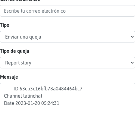
Tipo
Reser
alias
Tipo de queja
Actua
contr
Mensaje
Actua
IP
virtua