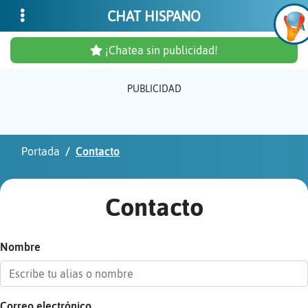
CHAT HISPANO
¡Chatea sin publicidad!
PUBLICIDAD
Inicia
sesió
Portada
Contacto
¡Chat
sin
Contacto
publi
Nombre
Crear
una
cuent
Correo electrónico