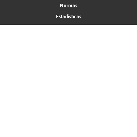
Normas
Estadísticas
Historias
Tu foro gratis
Contacto
Ayuda
Condiciones de uso
Privacidad
Política de cookies
Soporte
Anunciantes