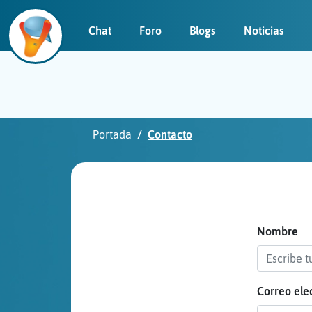
Chat
Foro
Blogs
Noticias
Iniciar
sesión
Portada
Contacto
¡Chatea
sin
publicidad!
Nombre
Correo ele
Crear
una