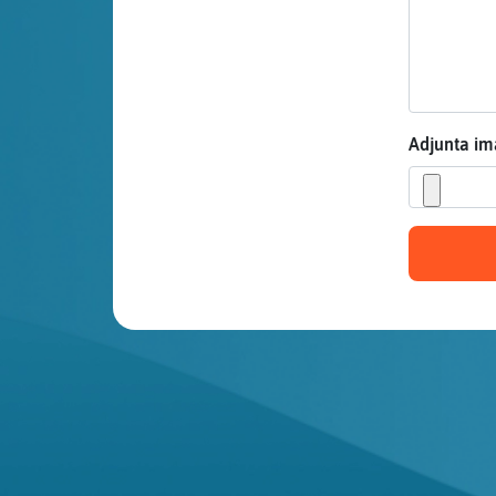
Mis blogs
Mis foros
Adjunta i
Registrar
un canal
Más
gestiones