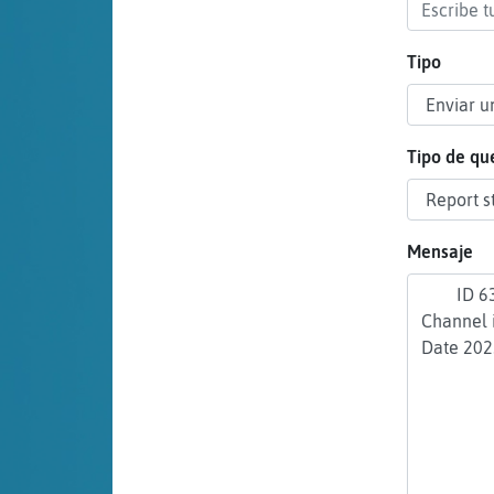
cuenta
Tipo
Reservar
alias
Tipo de qu
Actualizar
Mensaje
contraseña
Actualizar
IP virtual