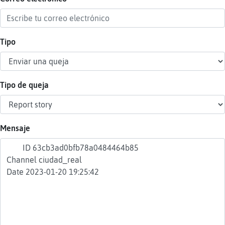
Tipo
Reser
alias
Tipo de queja
Actua
contr
Mensaje
Actua
IP
virtua