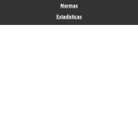
Normas
Estadísticas
Historias
Tu foro gratis
Contacto
Ayuda
Condiciones de uso
Privacidad
Política de cookies
Soporte
Anunciantes