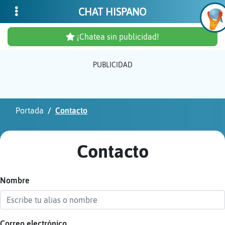
CHAT HISPANO
¡Chatea sin publicidad!
PUBLICIDAD
Inicia
sesió
Portada
Contacto
¡Chat
sin
Contacto
publi
Nombre
Crear
una
cuent
Correo electrónico