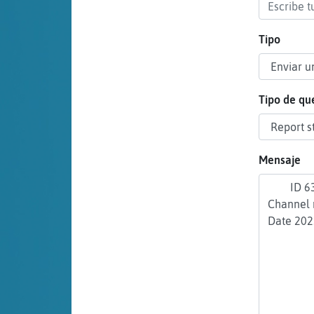
cuenta
Tipo
Reservar
alias
Tipo de qu
Actualizar
Mensaje
contraseña
Actualizar
IP virtual