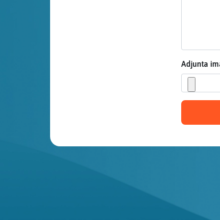
Mis blogs
Mis foros
Adjunta i
Registrar
un canal
Más
gestiones