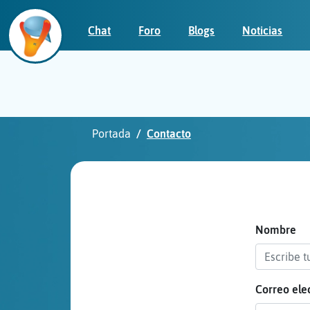
Chat
Foro
Blogs
Noticias
Iniciar
sesión
Portada
Contacto
¡Chatea
sin
publicidad!
Nombre
Correo ele
Crear
una