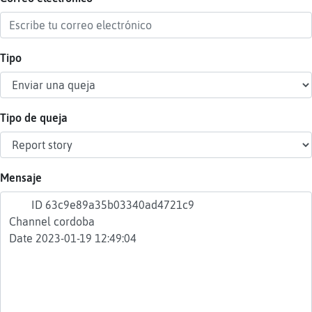
Tipo
Reser
alias
Tipo de queja
Actua
contr
Mensaje
Actua
IP
virtua