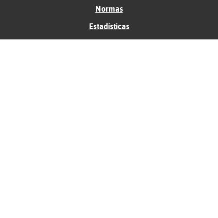
Normas
Estadísticas
Historias
Tu foro gratis
Contacto
Ayuda
Condiciones de uso
Privacidad
Política de cookies
Soporte
Anunciantes