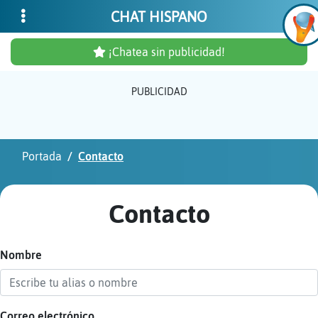
CHAT HISPANO
¡Chatea sin publicidad!
PUBLICIDAD
Inicia
sesió
Portada
Contacto
¡Chat
sin
Contacto
publi
Nombre
Crear
una
cuent
Correo electrónico