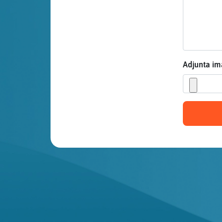
Mis blogs
Mis foros
Adjunta i
Registrar
un canal
Más
gestiones