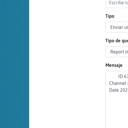
cuenta
Tipo
Reservar
alias
Tipo de qu
Actualizar
Mensaje
contraseña
Actualizar
IP virtual