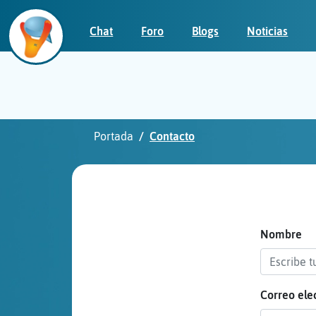
Chat
Foro
Blogs
Noticias
Iniciar
sesión
Portada
Contacto
¡Chatea
sin
publicidad!
Nombre
Correo ele
Crear
una