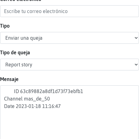
Tipo
Reser
alias
Tipo de queja
Actua
contr
Mensaje
Actua
IP
virtua