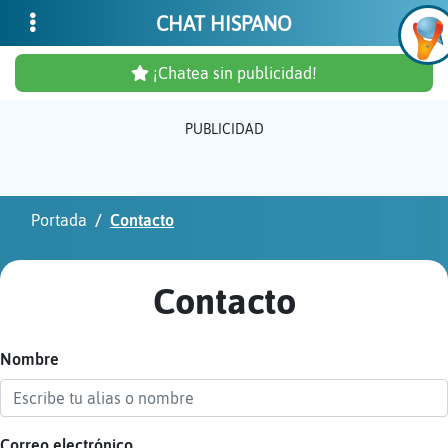
CHAT HISPANO
¡Chatea sin publicidad!
PUBLICIDAD
Inicia
sesió
Portada
Contacto
¡Chat
sin
Contacto
publi
Nombre
Crear
una
cuent
Correo electrónico