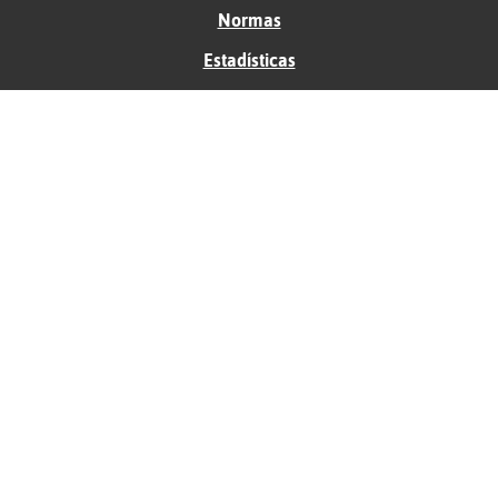
Normas
Estadísticas
Historias
Tu foro gratis
Contacto
Ayuda
Condiciones de uso
Privacidad
Política de cookies
Soporte
Anunciantes