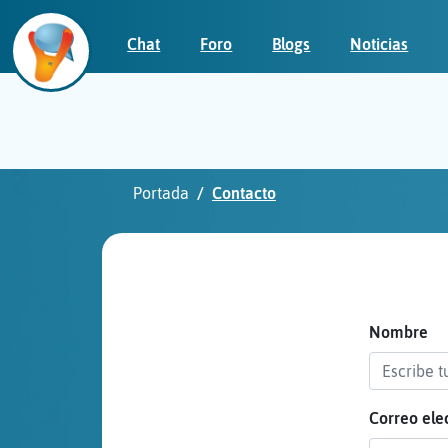
Chat
Foro
Blogs
Noticias
Iniciar
sesión
Portada
Contacto
¡Chatea
sin
publicidad!
Nombre
Correo ele
Crear
una