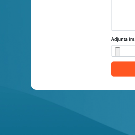
Mis blogs
Mis foros
Adjunta i
Registrar
un canal
Más
gestiones