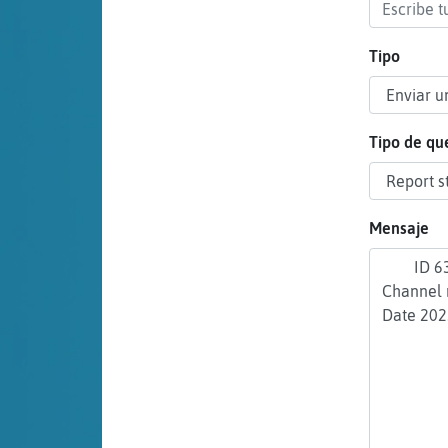
cuenta
Tipo
Reservar
alias
Tipo de qu
Actualizar
Mensaje
contraseña
Actualizar
IP virtual