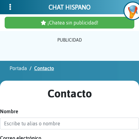
CHAT HISPANO
¡Chatea sin publicidad!
PUBLICIDAD
Inicia
sesió
Portada
Contacto
¡Chat
sin
Contacto
publi
Nombre
Crear
una
cuent
Correo electrónico