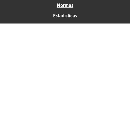
Normas
Estadísticas
Historias
Tu foro gratis
Contacto
Ayuda
Condiciones de uso
Privacidad
Política de cookies
Soporte
Anunciantes