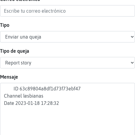
Tipo
Reser
alias
Tipo de queja
Actua
contr
Mensaje
Actua
IP
virtua