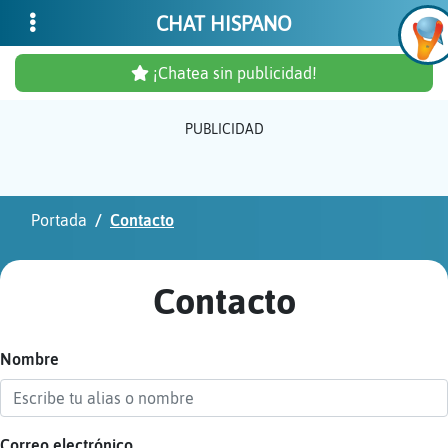
CHAT HISPANO
¡Chatea sin publicidad!
PUBLICIDAD
Inicia
sesió
Portada
Contacto
¡Chat
sin
Contacto
publi
Nombre
Crear
una
cuent
Correo electrónico