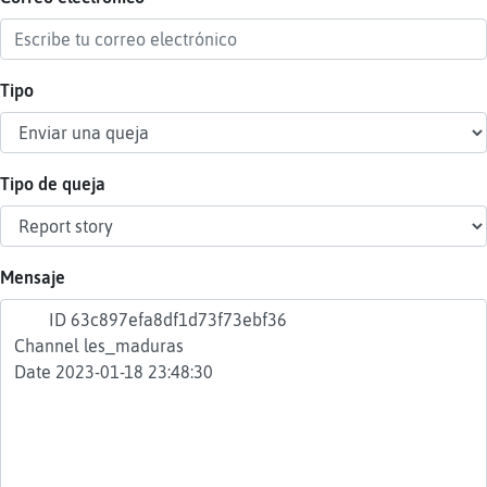
Tipo
Reser
alias
Tipo de queja
Actua
contr
Mensaje
Actua
IP
virtua