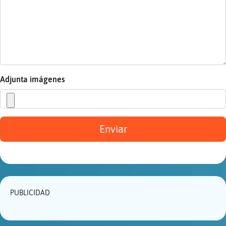
Mis
blogs
Mis
foros
Adjunta imágenes
Regis
Enviar
un
canal
Más
PUBLICIDAD
gesti