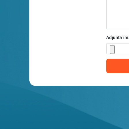
Mis blogs
Mis foros
Adjunta i
Registrar
un canal
Más
gestiones