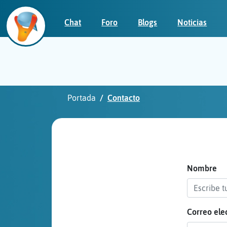
Chat
Foro
Blogs
Noticias
Iniciar
sesión
Portada
Contacto
¡Chatea
sin
publicidad!
Nombre
Correo ele
Crear
una