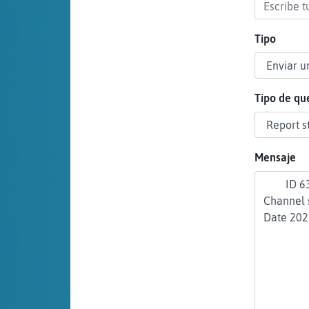
cuenta
Tipo
Reservar
alias
Tipo de qu
Actualizar
Mensaje
contraseña
Actualizar
IP virtual