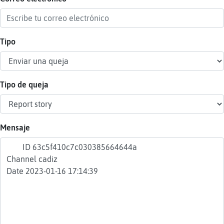
Tipo
Reser
alias
Tipo de queja
Actua
contr
Mensaje
Actua
IP
virtua