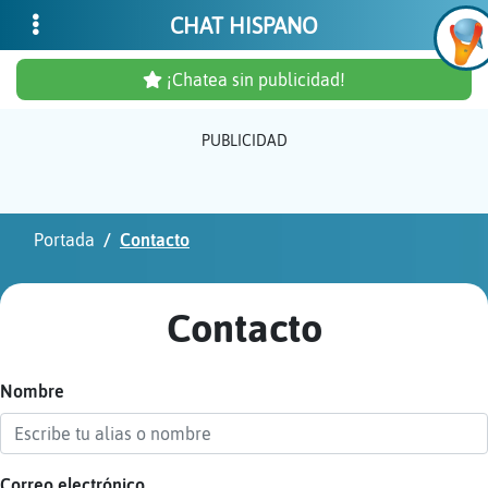
CHAT HISPANO
¡Chatea sin publicidad!
PUBLICIDAD
Inicia
sesió
Portada
Contacto
¡Chat
sin
Contacto
publi
Nombre
Crear
una
cuent
Correo electrónico