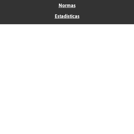
Normas
Estadísticas
Historias
Tu foro gratis
Contacto
Ayuda
Condiciones de uso
Privacidad
Política de cookies
Soporte
Anunciantes