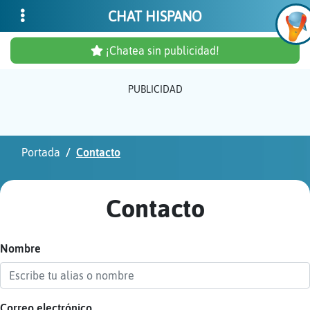
CHAT HISPANO
¡Chatea sin publicidad!
PUBLICIDAD
Inicia
sesió
Portada
Contacto
¡Chat
sin
Contacto
publi
Nombre
Crear
una
cuent
Correo electrónico