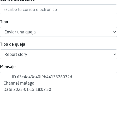
Tipo
Reser
alias
Tipo de queja
Actua
contr
Mensaje
Actua
IP
virtua