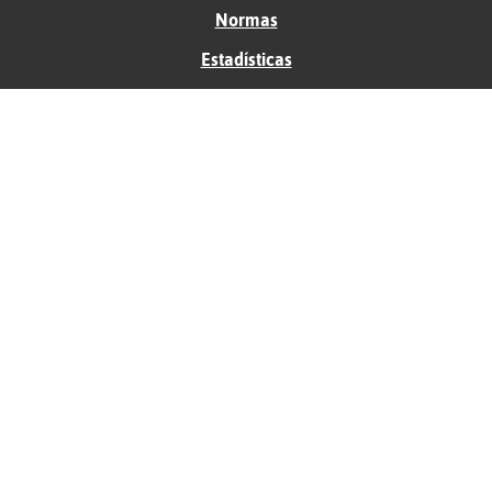
Normas
Estadísticas
Historias
Tu foro gratis
Contacto
Ayuda
Condiciones de uso
Privacidad
Política de cookies
Soporte
Anunciantes