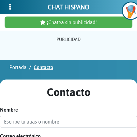
CHAT HISPANO
¡Chatea sin publicidad!
PUBLICIDAD
Inicia
sesió
Portada
Contacto
¡Chat
sin
Contacto
publi
Nombre
Crear
una
cuent
Correo electrónico