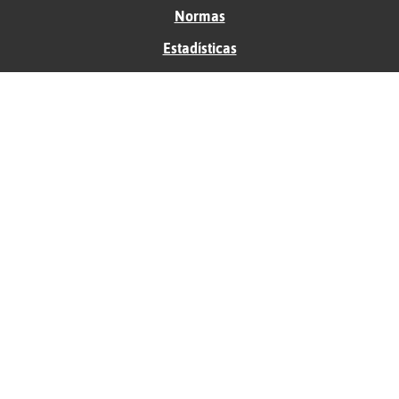
Normas
Estadísticas
Historias
Tu foro gratis
Contacto
Ayuda
Condiciones de uso
Privacidad
Política de cookies
Soporte
Anunciantes