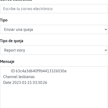
Tipo
Reser
alias
Tipo de queja
Actua
contr
Mensaje
Actua
IP
virtua