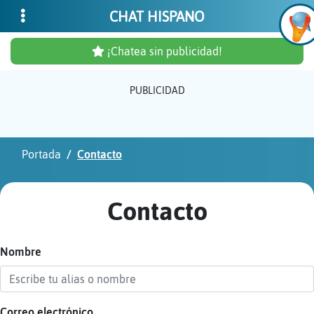
CHAT HISPANO
¡Chatea sin publicidad!
PUBLICIDAD
Inicia
sesió
Portada
Contacto
¡Chat
sin
Contacto
publi
Nombre
Crear
una
cuent
Correo electrónico