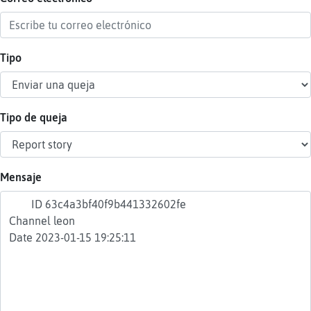
Tipo
Reser
alias
Tipo de queja
Actua
contr
Mensaje
Actua
IP
virtua