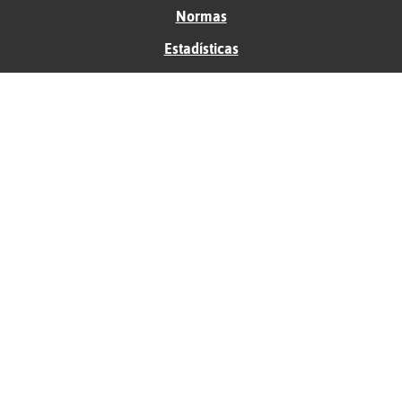
Normas
Estadísticas
Historias
Tu foro gratis
Contacto
Ayuda
Condiciones de uso
Privacidad
Política de cookies
Soporte
Anunciantes