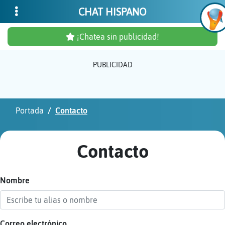
CHAT HISPANO
¡Chatea sin publicidad!
PUBLICIDAD
Inicia
sesió
Portada
Contacto
¡Chat
sin
Contacto
publi
Nombre
Crear
una
cuent
Correo electrónico