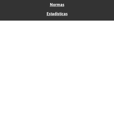
Normas
Estadísticas
Historias
Tu foro gratis
Contacto
Ayuda
Condiciones de uso
Privacidad
Política de cookies
Soporte
Anunciantes