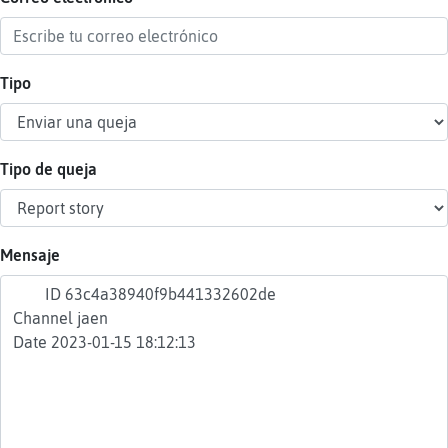
Tipo
Reser
alias
Tipo de queja
Actua
contr
Mensaje
Actua
IP
virtua