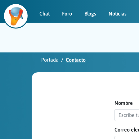
Chat
Foro
Blogs
Noticias
Iniciar
sesión
Portada
Contacto
¡Chatea
sin
publicidad!
Nombre
Correo ele
Crear
una