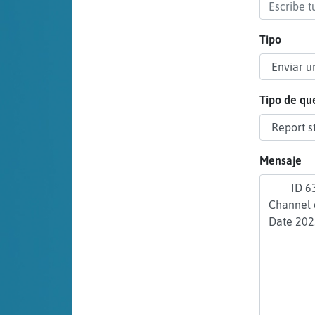
cuenta
Tipo
Reservar
alias
Tipo de qu
Actualizar
Mensaje
contraseña
Actualizar
IP virtual