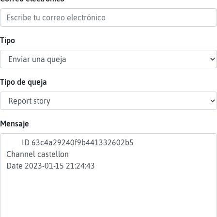
Tipo
Reser
alias
Tipo de queja
Actua
contr
Mensaje
Actua
IP
virtua