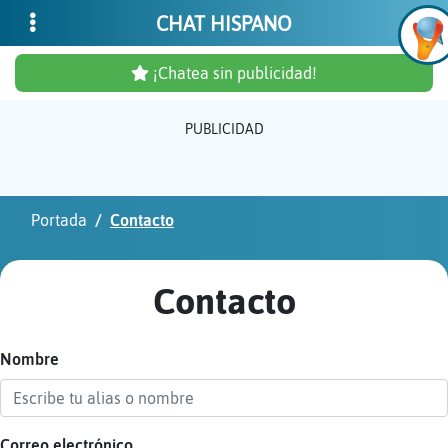
CHAT HISPANO
¡Chatea sin publicidad!
PUBLICIDAD
Inicia
sesió
Portada
Contacto
¡Chat
sin
Contacto
publi
Nombre
Crear
una
cuent
Correo electrónico