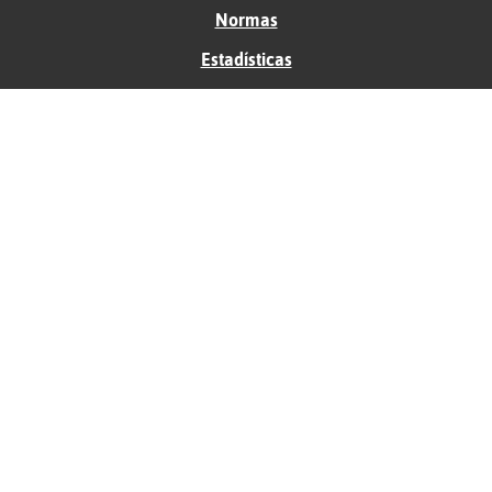
Normas
Estadísticas
Historias
Tu foro gratis
Contacto
Ayuda
Condiciones de uso
Privacidad
Política de cookies
Soporte
Anunciantes