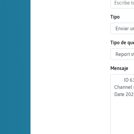
cuenta
Tipo
Reservar
alias
Tipo de qu
Actualizar
Mensaje
contraseña
Actualizar
IP virtual