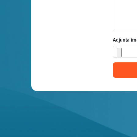
Mis blogs
Mis foros
Adjunta i
Registrar
un canal
Más
gestiones