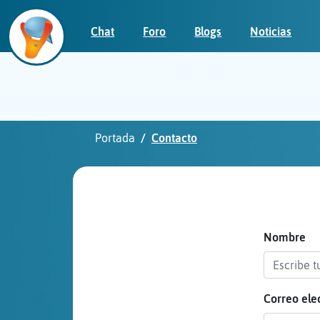
Chat
Foro
Blogs
Noticias
Iniciar
sesión
Portada
Contacto
¡Chatea
sin
publicidad!
Nombre
Correo ele
Crear
una