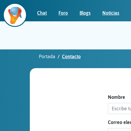
Chat
Foro
Blogs
Noticias
Iniciar
sesión
Portada
Contacto
¡Chatea
sin
publicidad!
Nombre
Correo ele
Crear
una