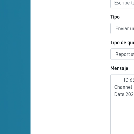
cuenta
Tipo
Reservar
alias
Tipo de qu
Actualizar
Mensaje
contraseña
Actualizar
IP virtual