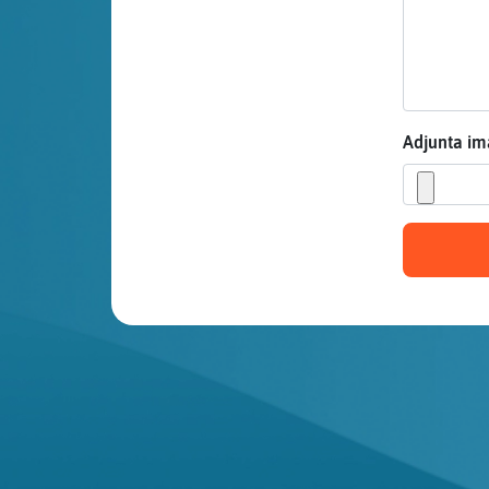
Mis blogs
Mis foros
Adjunta i
Registrar
un canal
Más
gestiones