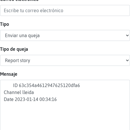
Tipo
Reser
alias
Tipo de queja
Actua
contr
Mensaje
Actua
IP
virtua