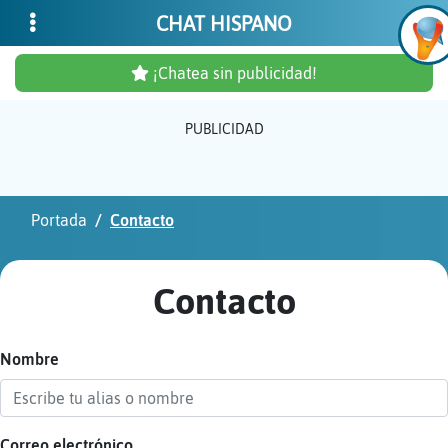
CHAT HISPANO
¡Chatea sin publicidad!
PUBLICIDAD
Inicia
sesió
Portada
Contacto
¡Chat
sin
Contacto
publi
Nombre
Crear
una
cuent
Correo electrónico