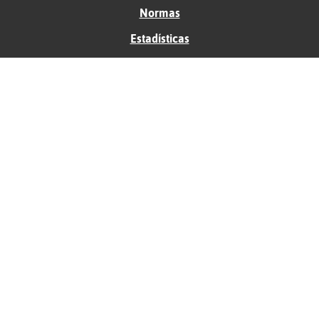
Normas
Estadísticas
Historias
Tu foro gratis
Contacto
Ayuda
Condiciones de uso
Privacidad
Política de cookies
Soporte
Anunciantes