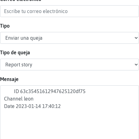
Tipo
Reser
alias
Tipo de queja
Actua
contr
Mensaje
Actua
IP
virtua