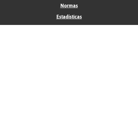
Normas
Estadísticas
Historias
Tu foro gratis
Contacto
Ayuda
Condiciones de uso
Privacidad
Política de cookies
Soporte
Anunciantes