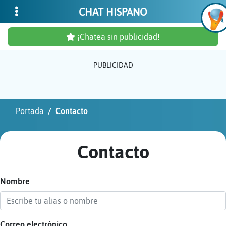
CHAT HISPANO
¡Chatea sin publicidad!
PUBLICIDAD
Inicia
sesió
Portada
Contacto
¡Chat
sin
Contacto
publi
Nombre
Crear
una
cuent
Correo electrónico