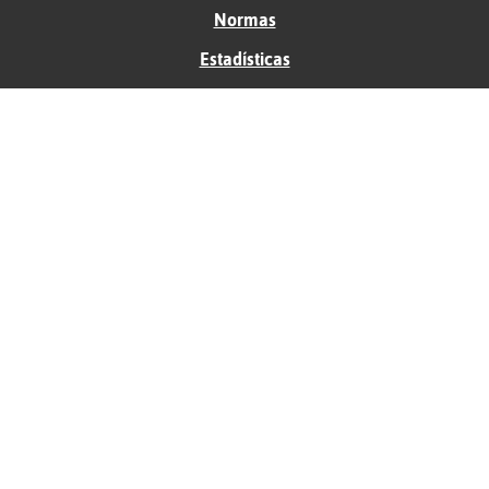
Normas
Estadísticas
Historias
Tu foro gratis
Contacto
Ayuda
Condiciones de uso
Privacidad
Política de cookies
Soporte
Anunciantes