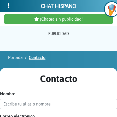
CHAT HISPANO
¡Chatea sin publicidad!
PUBLICIDAD
Inicia
sesió
Portada
Contacto
¡Chat
sin
Contacto
publi
Nombre
Crear
una
cuent
Correo electrónico