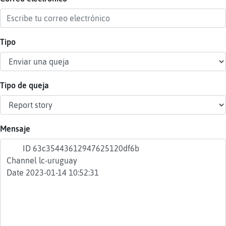
Tipo
Reser
alias
Tipo de queja
Actua
contr
Mensaje
Actua
IP
virtua