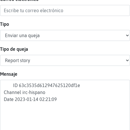
Tipo
Reser
alias
Tipo de queja
Actua
contr
Mensaje
Actua
IP
virtua