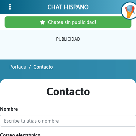
CHAT HISPANO
¡Chatea sin publicidad!
PUBLICIDAD
Inicia
sesió
Portada
Contacto
¡Chat
sin
Contacto
publi
Nombre
Crear
una
cuent
Correo electrónico