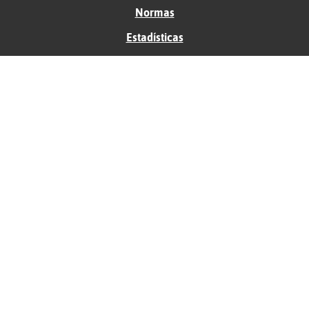
Normas
Estadísticas
Historias
Tu foro gratis
Contacto
Ayuda
Condiciones de uso
Privacidad
Política de cookies
Soporte
Anunciantes