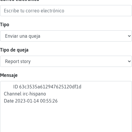
Tipo
Reser
alias
Tipo de queja
Actua
contr
Mensaje
Actua
IP
virtua