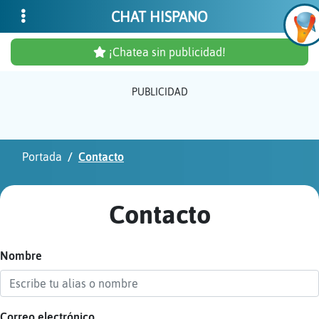
CHAT HISPANO
¡Chatea sin publicidad!
PUBLICIDAD
Inicia
sesió
Portada
Contacto
¡Chat
sin
Contacto
publi
Nombre
Crear
una
cuent
Correo electrónico