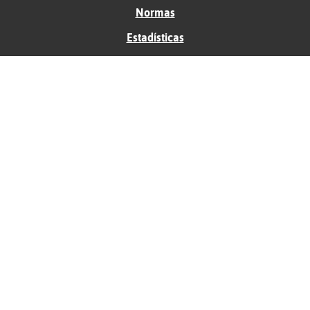
Normas
Estadísticas
Historias
Tu foro gratis
Contacto
Ayuda
Condiciones de uso
Privacidad
Política de cookies
Soporte
Anunciantes