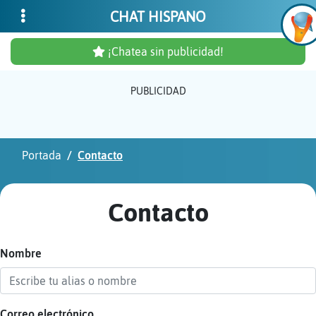
CHAT HISPANO
¡Chatea sin publicidad!
PUBLICIDAD
Inicia
sesió
Portada
Contacto
¡Chat
sin
Contacto
publi
Nombre
Crear
una
cuent
Correo electrónico