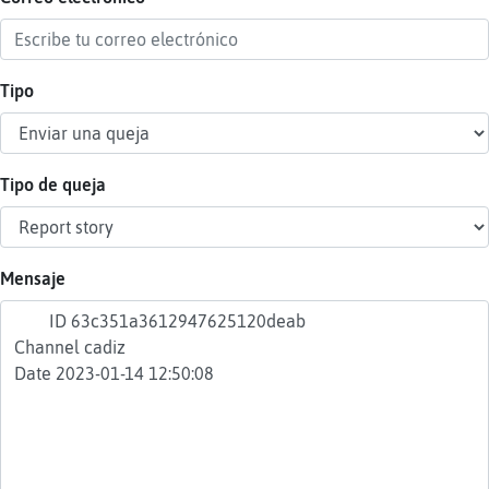
Tipo
Reser
alias
Tipo de queja
Actua
contr
Mensaje
Actua
IP
virtua