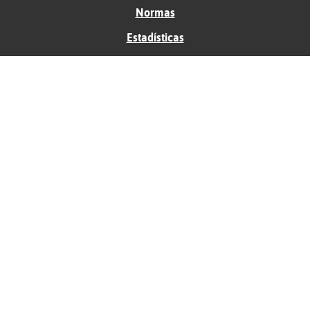
Normas
Estadísticas
Historias
Tu foro gratis
Contacto
Ayuda
Condiciones de uso
Privacidad
Política de cookies
Soporte
Anunciantes