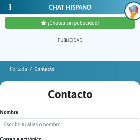
CHAT HISPANO
¡Chatea sin publicidad!
PUBLICIDAD
Inicia
sesió
Portada
Contacto
¡Chat
sin
Contacto
publi
Nombre
Crear
una
cuent
Correo electrónico