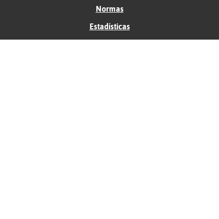
Normas
Estadísticas
Historias
Tu foro gratis
Contacto
Ayuda
Condiciones de uso
Privacidad
Política de cookies
Soporte
Anunciantes