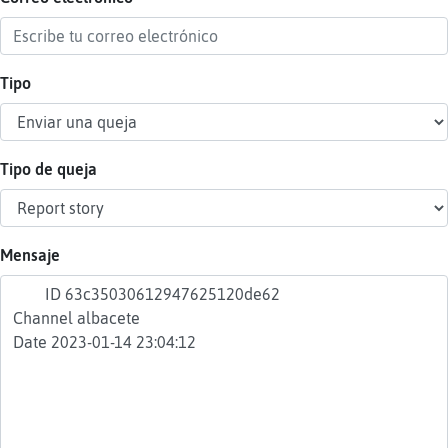
Tipo
Reser
alias
Tipo de queja
Actua
contr
Mensaje
Actua
IP
virtua