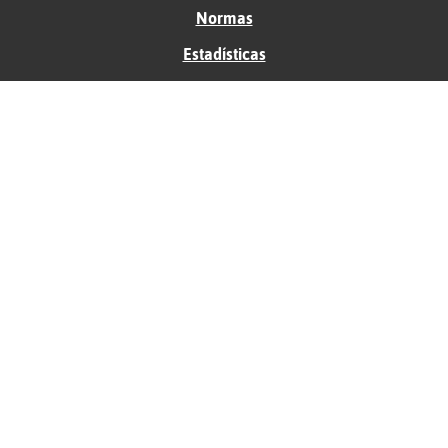
Normas
Estadísticas
Historias
Tu foro gratis
Contacto
Ayuda
Condiciones de uso
Privacidad
Política de cookies
Soporte
Anunciantes