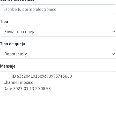
Tipo
Reser
alias
Tipo de queja
Actua
contr
Mensaje
Actua
IP
virtua