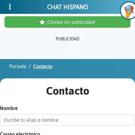
CHAT HISPANO
¡Chatea sin publicidad!
PUBLICIDAD
Inicia
sesió
Portada
Contacto
¡Chat
sin
Contacto
publi
Nombre
Crear
una
cuent
Correo electrónico