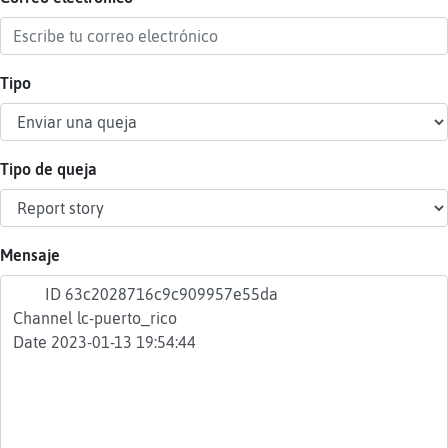
Tipo
Reser
alias
Tipo de queja
Actua
contr
Mensaje
Actua
IP
virtua