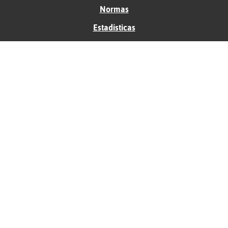
Normas
Estadísticas
Historias
Tu foro gratis
Contacto
Ayuda
Condiciones de uso
Privacidad
Política de cookies
Soporte
Anunciantes