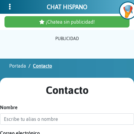
CHAT HISPANO
¡Chatea sin publicidad!
PUBLICIDAD
Inicia
sesió
Portada
Contacto
¡Chat
sin
Contacto
publi
Nombre
Crear
una
cuent
Correo electrónico