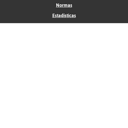
Normas
Estadísticas
Historias
Tu foro gratis
Contacto
Ayuda
Condiciones de uso
Privacidad
Política de cookies
Soporte
Anunciantes