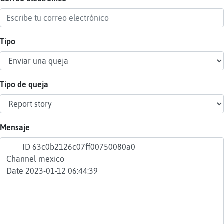
Tipo
Reser
alias
Tipo de queja
Actua
contr
Mensaje
Actua
IP
virtua