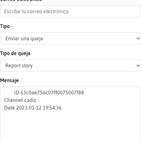
Tipo
Reser
alias
Tipo de queja
Actua
contr
Mensaje
Actua
IP
virtua