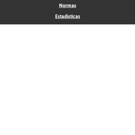
Normas
Estadísticas
Historias
Tu foro gratis
Contacto
Ayuda
Condiciones de uso
Privacidad
Política de cookies
Soporte
Anunciantes