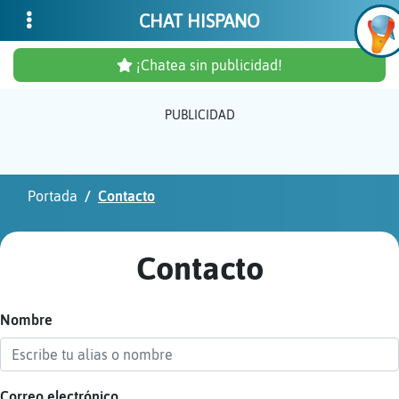
CHAT HISPANO
¡Chatea sin publicidad!
PUBLICIDAD
Inicia
sesió
Portada
Contacto
¡Chat
sin
Contacto
publi
Nombre
Crear
una
cuent
Correo electrónico